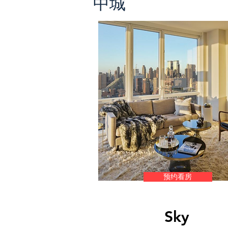
​中城
预约看房
Sky