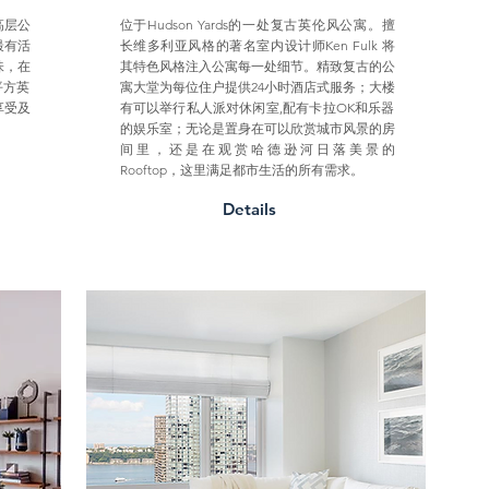
高层公
位于Hudson Yards的一处复古英伦风公寓。擅
最有活
长维多利亚风格的著名室内设计师Ken Fulk 将
味，在
其特色风格注入公寓每一处细节。精致复古的公
平方英
寓大堂为每位住户提供24小时酒店式服务；大楼
享受及
有可以举行私人派对休闲室,配有卡拉OK和乐器
的娱乐室；无论是置身在可以欣赏城市风景的房
间里，还是在观赏哈德逊河日落美景的
Rooftop，这里满足都市生活的所有需求。
Details