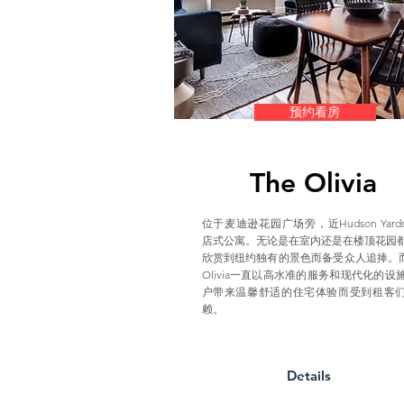
预约看房
The Olivia
位于麦迪逊花园广场旁，近Hudson Yard
店式公寓。无论是在室内还是在楼顶花园
欣赏到纽约独有的景色而备受众人追捧。而
Olivia一直以高水准的服务和现代化的设
户带来温馨舒适的住宅体验而受到租客
赖。
Details