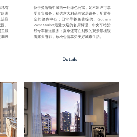
顿稀有
位于曼哈顿中城西一处绿色公寓，足不出户可享
有欧洲
受贵宾服务，精选意大利品牌家居设备，配置齐
生活品
全的健身中心；日常早餐免费提供、Gotham
花园、
West Market最受欢迎的名厨料理，中央车站沿
门卫服
线专车接送服务；夏季还可在别致的观景顶楼观
配套设
看露天电影，放松心情享受美好城市生活。
Details