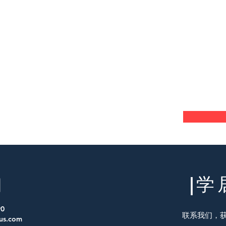
|学
们
0
联系我们，
us.com