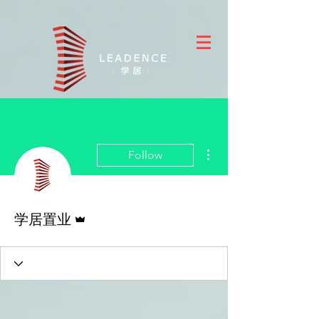
More actions
Follow
Admin
学居置业